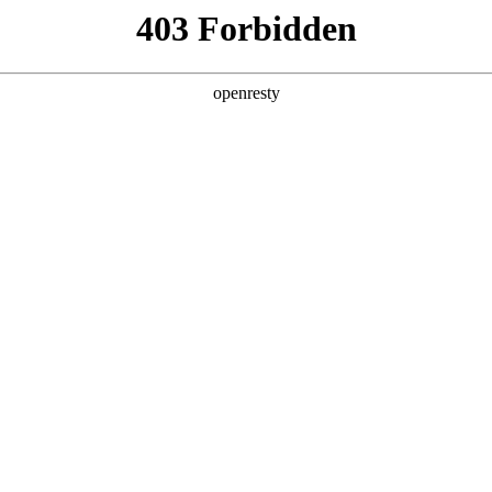
企业业务
个人业务
了解我们
投资者
零售
>
智慧零售解决方案
EN
Global
新日 @ 北京建筑设计院
筑遇见科技赋能，会碰撞